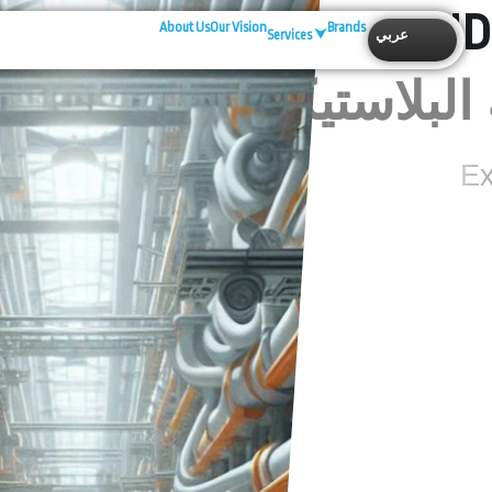
PLASTIC
IND
About Us
Our Vision
Brands
عربي
Services ⮟
البلاستيكية
Ex